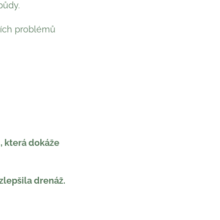
půdy.
lších problémů
 která dokáže
 zlepšila drenáž.