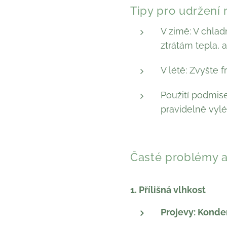
Tipy pro udržení 
V zimě: V chla
ztrátám tepla, 
V létě: Zvyšte f
Použití podmis
pravidelně vylé
Časté problémy a 
1. Přílišná vlhkost
Projevy: Konde