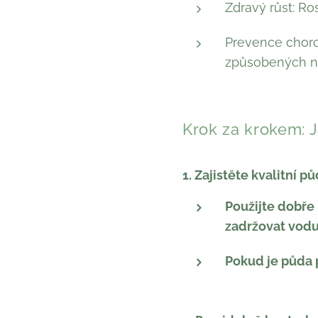
Zdravý růst: Ro
Prevence chorob
způsobených n
Krok za krokem: J
1. Zajistěte kvalitní p
Použijte dobře
zadržovat vodu
Pokud je půda př