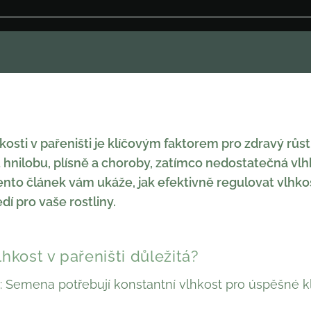
sti v pařeništi je klíčovým faktorem pro zdravý růst r
 hnilobu, plísně a choroby, zatímco nedostatečná vlh
Tento článek vám ukáže, jak efektivně regulovat vlhkos
edí pro vaše rostliny.
lhkost v pařeništi důležitá?
: Semena potřebují konstantní vlhkost pro úspěšné kl