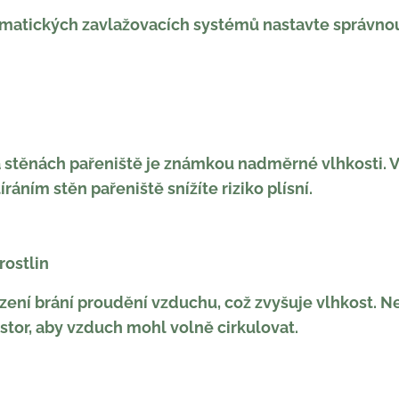
tomatických zavlažovacích systémů nastavte správno
stěnách pařeniště je známkou nadměrné vlhkosti. 
ráním stěn pařeniště snížíte riziko plísní.
rostlin
ázení brání proudění vzduchu, což zvyšuje vlhkost. N
stor, aby vzduch mohl volně cirkulovat.