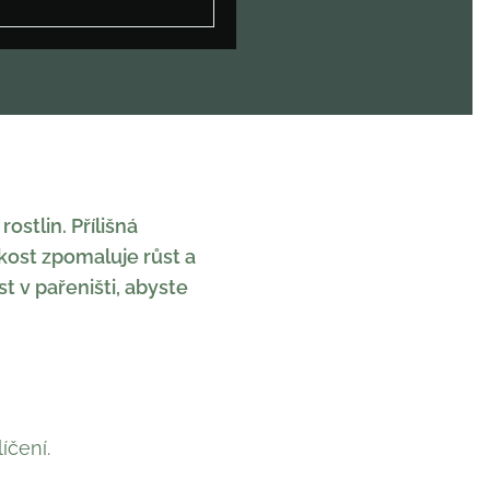
ostlin. Přílišná
kost zpomaluje růst a
t v pařeništi, abyste
íčení.