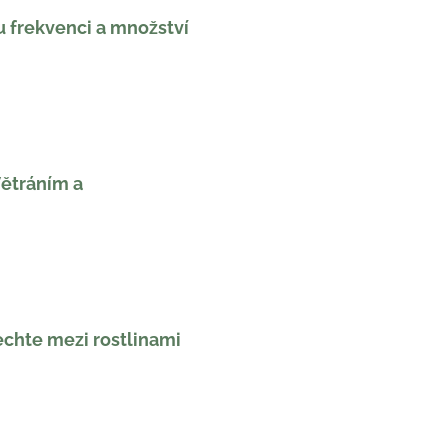
u frekvenci a množství
Větráním a
echte mezi rostlinami