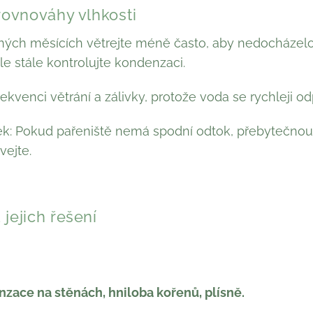
rovnováhy vlhkosti
dných měsících větrejte méně často, aby nedocháze
ale stále kontrolujte kondenzaci.
rekvenci větrání a zálivky, protože voda se rychleji od
ek: Pokud pařeniště nemá spodní odtok, přebytečno
vejte.
jejich řešení
nzace na stěnách, hniloba kořenů, plísně.