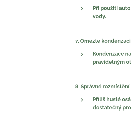
Při použití au
vody.
7. Omezte kondenzaci
Kondenzace na 
pravidelným otí
8. Správné rozmístění 
Příliš husté os
dostatečný pro