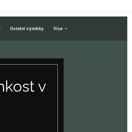
ě
Ostatní výrobky
Více
hkost v