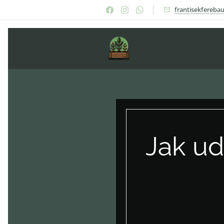
frantisekfereb
Jak ud