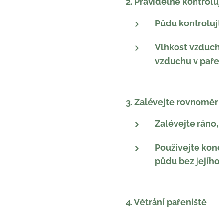
2. Pravidelně kontrolu
Půdu kontroluj
Vlhkost vzduch
vzduchu v paře
3. Zalévejte rovnomě
Zalévejte ráno, 
Používejte kon
půdu bez jejího
4. Větrání pařeniště