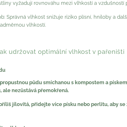
stliny vyžadují rovnováhu mezi vlhkostí a vzdušností 
: Správná vlhkost snižuje riziko plísní, hniloby a da
adměrnou vlhkostí.
ak udržovat optimální vlhkost v pařeništi
ůdu
 propustnou půdu smíchanou s kompostem a pískem,
, ale nezůstává přemokřená.
íliš jílovitá, přidejte více písku nebo perlitu, aby se