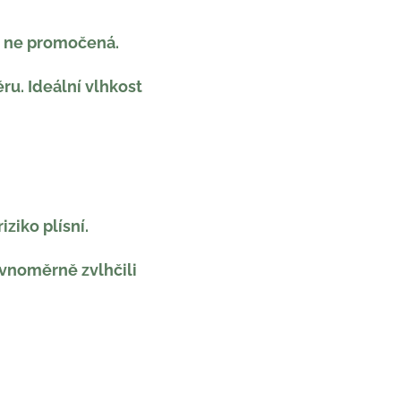
e ne promočená.
u. Ideální vlhkost
iziko plísní.
ovnoměrně zvlhčili