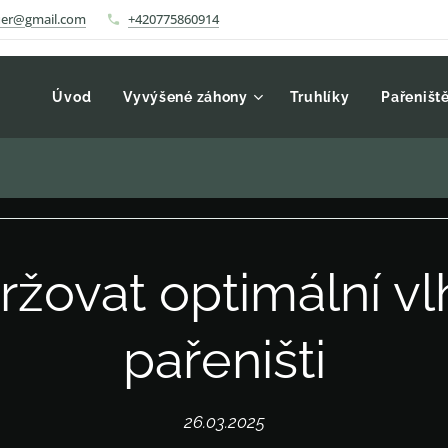
auer@gmail.com
+420775860914
Úvod
Vyvýšené záhony
Truhlíky
Pařeništ
ržovat optimální vl
pařeništi
26.03.2025