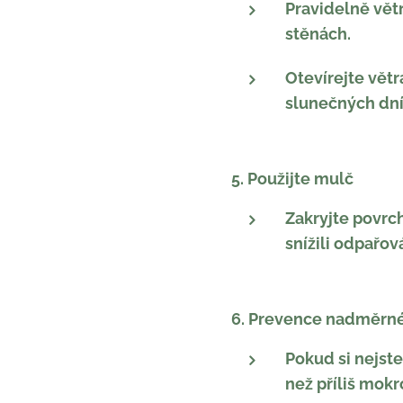
Pravidelně vět
stěnách.
Otevírejte vět
slunečných dní
5. Použijte mulč
Zakryjte povrc
snížili odpařo
6. Prevence nadměrné
Pokud si nejste
než příliš mokr