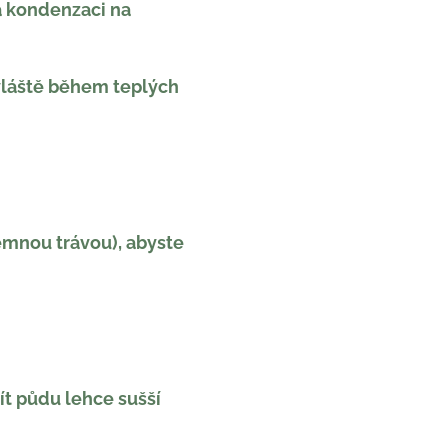
a kondenzaci na
zvláště během teplých
emnou trávou), abyste
mít půdu lehce sušší