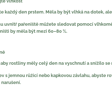
jte vlhkost
te každý den prstem. Měla by být vlhká na dotek, al
u uvnitř pařeniště můžete sledovat pomocí vlhkoměr
ništi by měla být mezi 60–80 %.
rně
aby rostliny měly celý den na vyschnutí a snížilo se r
ev s jemnou růžicí nebo kapkovou závlahu, abyste r
 narušení.