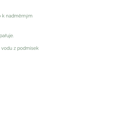
lo k nadměrným
pařuje.
u vodu z podmisek