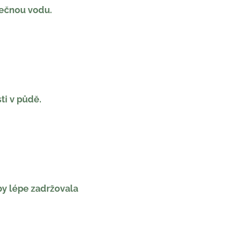
tečnou vodu.
ti v půdě.
by lépe zadržovala