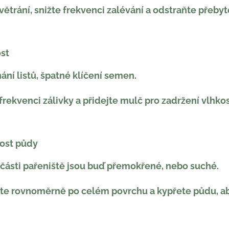
větrání, snižte frekvenci zalévání a odstraňte přeby
st
ání listů, špatné klíčení semen.
frekvenci zálivky a přidejte mulč pro zadržení vlhkos
ost půdy
 části pařeniště jsou buď přemokřené, nebo suché.
jte rovnoměrně po celém povrchu a kypřete půdu, a