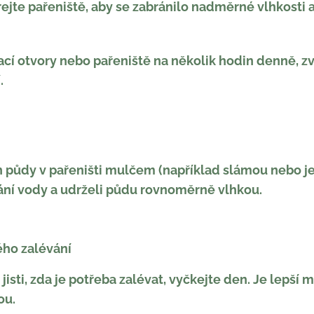
rejte pařeniště, aby se zabránilo nadměrné vlhkosti 
rací otvory nebo pařeniště na několik hodin denně, 
.
h půdy v pařeništi mulčem (například slámou nebo j
vání vody a udrželi půdu rovnoměrně vlhkou.
ho zalévání
 jisti, zda je potřeba zalévat, vyčkejte den. Je lepší 
ou.