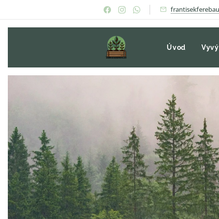
frantisekfereb
Úvod
Vyvý