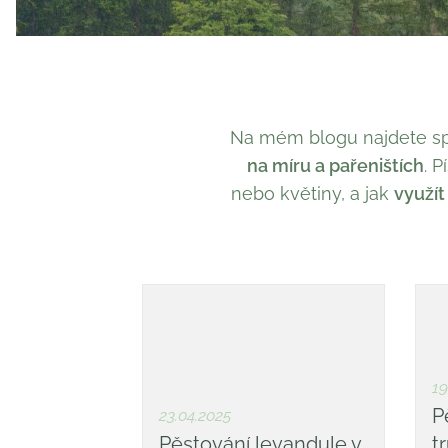
Na mém blogu najdete sp
na míru a pařeništích
. 
nebo květiny, a jak
využí
19
P
23.04.2025
Pěstování levandule v
tr