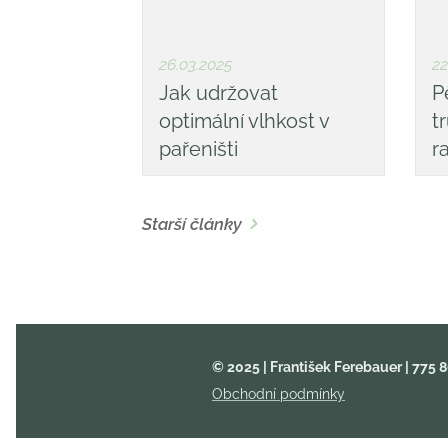
26.03.2025
22
Jak udržovat
P
optimální vlhkost v
t
pařeništi
r
Starší články
© 2025 | František Ferebauer
| 775 
Obchodní podmínky