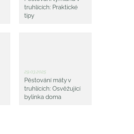
truhlících: Praktické
tipy
29.03.2025
Pěstování máty v
truhlících: Osvěžující
bylinka doma