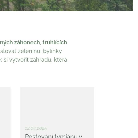
ných záhonech, truhlících
ěstovat zeleninu, bylinky
ak si vytvořit zahradu, která
12.04.2025
Pěstování tymiánu v