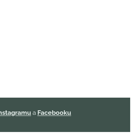
nstagramu
a
Facebooku