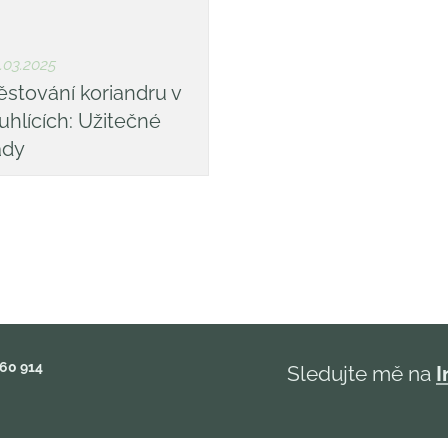
.03.2025
ěstování koriandru v
ruhlících: Užitečné
ady
860 914
Sledujte mě na
I