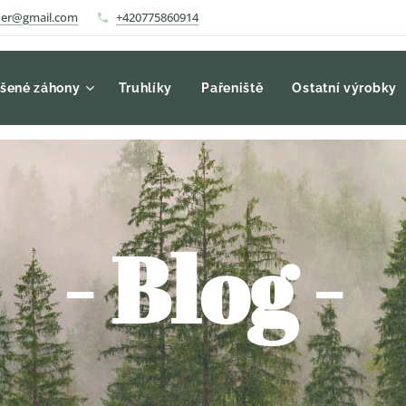
auer@gmail.com
+420775860914
šené záhony
Truhlíky
Pařeniště
Ostatní výrobky
- Blog -