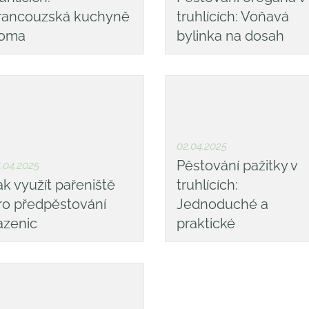
rancouzská kuchyně
truhlících: Voňavá
oma
bylinka na dosah
02.04.2025
Pěstování pažitky v
.04.2025
ak využít pařeniště
truhlících:
ro předpěstování
Jednoduché a
azenic
praktické