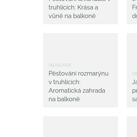
truhlících: Krása a
F
vůně na balkoně
d
09.04.2025
Pěstování rozmarýnu
05
v truhlících:
J
Aromatická zahrada
p
na balkoně
s