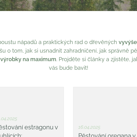
oustu nápadů a praktických rad o dřevěných
vyvýše
Píšu o tom, jak si usnadnit zahradničení, jak správně p
t výrobky na maximum
. Projděte si články a zjistěte, j
vás bude bavit!
.04.2025
ěstování estragonu v
16.04.2025
uhlících:
Pěstování oregana v