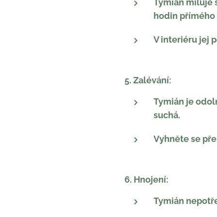
Tymián miluje s
hodin přímého 
V interiéru jej
5. Zalévání:
Tymián je odoln
suchá.
Vyhněte se pře
6. Hnojení:
Tymián nepotře