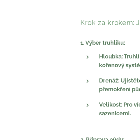
Krok za krokem: J
1. Výběr truhlíku:
Hloubka: Truhl
kořenový syst
Drenáž: Ujistě
přemokření pů
Velikost: Pro v
sazenicemi.
2. Příprava půdy: