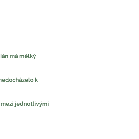
mián má mělký
 nedocházelo k
m mezi jednotlivými