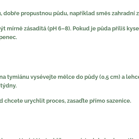
, dobře propustnou půdu, například směs zahradní ze
t mírně zásaditá (pH 6–8). Pokud je půda příliš kysel
penec.
 tymiánu vysévejte mělce do půdy (0,5 cm) a lehce j
 týdny.
d chcete urychlit proces, zasaďte přímo sazenice.