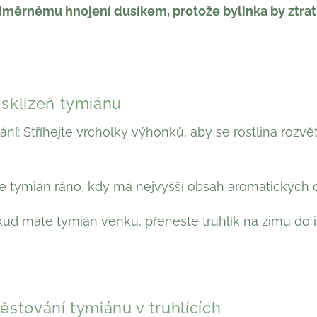
měrnému hnojení dusíkem, protože bylinka by ztrat
 sklizeň tymiánu
hání: Stříhejte vrcholky výhonků, aby se rostlina rozvě
jte tymián ráno, kdy má nejvyšší obsah aromatických o
ud máte tymián venku, přeneste truhlík na zimu do i
ěstování tymiánu v truhlících