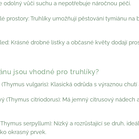
e odolný vůči suchu a nepotřebuje náročnou péči.
é prostory: Truhlíky umožňují pěstování tymiánu na b
led: Krásné drobné lístky a občasné květy dodají pros
ánu jsou vhodné pro truhlíky?
Thymus vulgaris): Klasická odrůda s výraznou chutí 
ý (Thymus citriodorus): Má jemný citrusový nádech a 
(Thymus serpyllum): Nízký a rozrůstající se druh, ideá
ako okrasný prvek.