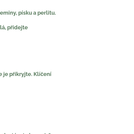
miny, písku a perlitu.
á, přidejte
e přikryjte. Klíčení