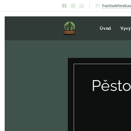
frantisekfereb
Úvod
Vyvý
Pěsto