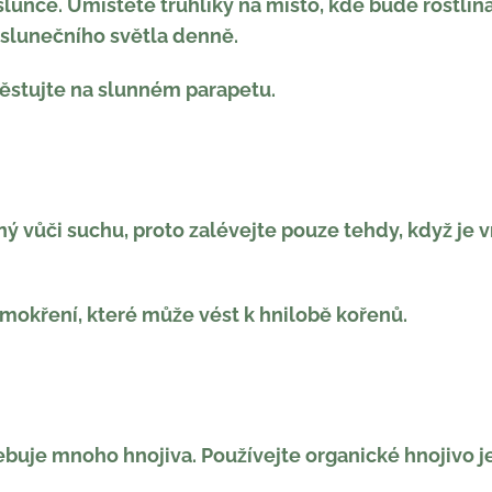
lunce. Umístěte truhlíky na místo, kde bude rostlin
slunečního světla denně.
 pěstujte na slunném parapetu.
ý vůči suchu, proto zalévejte pouze tehdy, když je 
mokření, které může vést k hnilobě kořenů.
buje mnoho hnojiva. Používejte organické hnojivo j