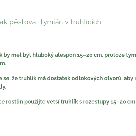
ak pěstovat tymián v truhlících
ík by měl být hluboký alespoň 15–20 cm, protože ty
ém.
te se, že truhlík má dostatek odtokových otvorů, aby
dy.
íce rostlin použijte větší truhlík s rozestupy 15–20 c