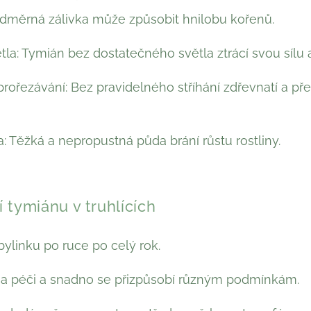
dměrná zálivka může způsobit hnilobu kořenů.
la: Tymián bez dostatečného světla ztrácí svou sílu a
rořezávání: Bez pravidelného stříhání zdřevnatí a př
 Těžká a nepropustná půda brání růstu rostliny.
tymiánu v truhlících
ylinku po ruce po celý rok.
a péči a snadno se přizpůsobí různým podmínkám.