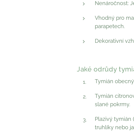
Nenáročnost: J
Vhodný pro mal
parapetech.
Dekorativní vzh
Jaké odrůdy tymi
Tymián obecný (
Tymián citronov
slané pokrmy.
Plazivý tymián 
truhlíky nebo j