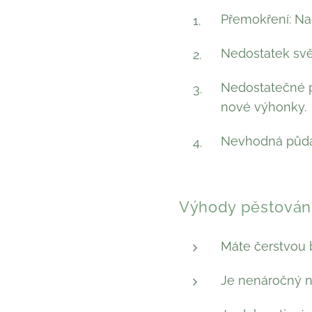
Přemokření: Na
Nedostatek svět
Nedostatečné p
nové výhonky.
Nevhodná půda:
Výhody pěstování 
Máte čerstvou b
Je nenáročný n