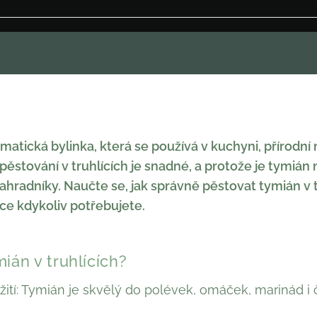
matická bylinka, která se používá v kuchyni, přírodní 
pěstování v truhlících je snadné, a protože je tymián 
í zahradníky. Naučte se, jak správně pěstovat tymián v t
ce kdykoliv potřebujete.
ián v truhlících?
žití: Tymián je skvělý do polévek, omáček, marinád i č