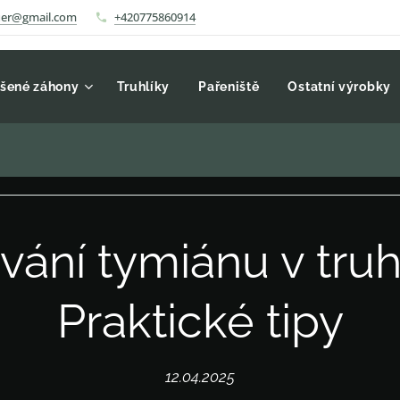
auer@gmail.com
+420775860914
šené záhony
Truhlíky
Pařeniště
Ostatní výrobky
vání tymiánu v truhl
Praktické tipy
12.04.2025