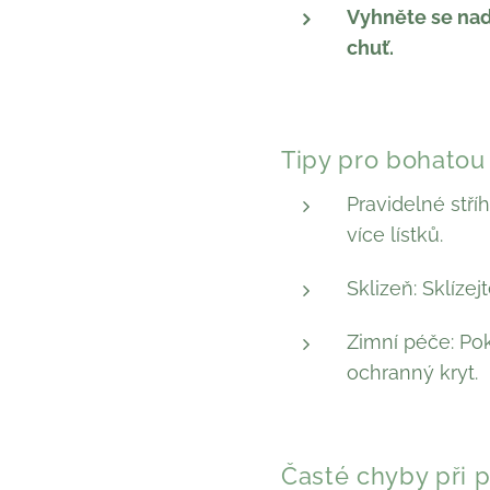
Vyhněte se nad
chuť.
Tipy pro bohatou
Pravidelné stří
více lístků.
Sklizeň: Sklíze
Zimní péče: Pok
ochranný kryt.
Časté chyby při p