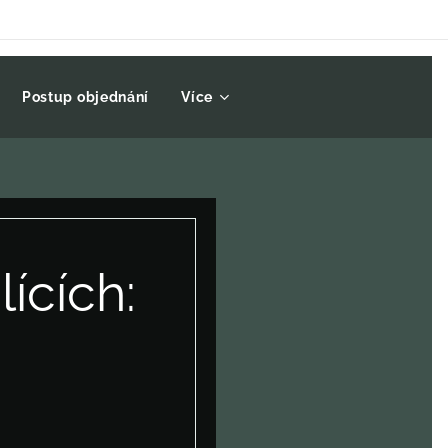
Postup objednání
Více
ících: