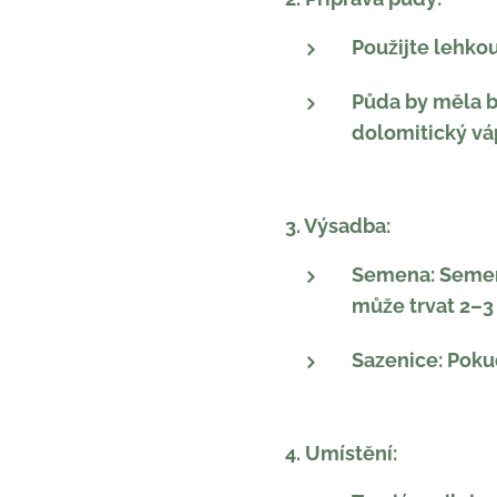
Použijte lehkou
Půda by měla bý
dolomitický vá
3. Výsadba:
Semena: Semena
může trvat 2–3
Sazenice: Poku
4. Umístění: