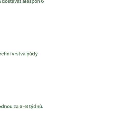
a dostávat alespoň 6
vrchní vrstva půdy
ednou za 6–8 týdnů.