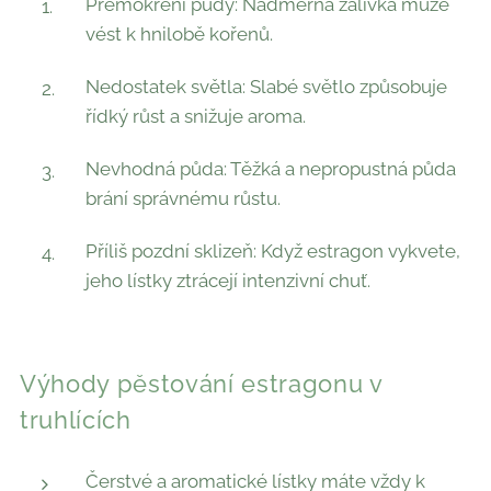
Přemokření půdy: Nadměrná zálivka může
vést k hnilobě kořenů.
Nedostatek světla: Slabé světlo způsobuje
řídký růst a snižuje aroma.
Nevhodná půda: Těžká a nepropustná půda
brání správnému růstu.
Příliš pozdní sklizeň: Když estragon vykvete,
jeho lístky ztrácejí intenzivní chuť.
Výhody pěstování estragonu v
truhlících
Čerstvé a aromatické lístky máte vždy k