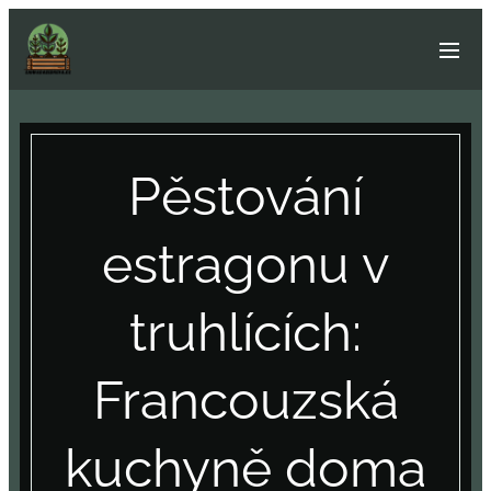
Pěstování
estragonu v
truhlících:
Francouzská
kuchyně doma