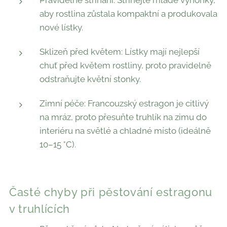
Pravidelné stříhání: Stříhejte mladé výhonky,
aby rostlina zůstala kompaktní a produkovala
nové lístky.
Sklizeň před květem: Lístky mají nejlepší
chuť před květem rostliny, proto pravidelně
odstraňujte květní stonky.
Zimní péče: Francouzský estragon je citlivý
na mráz, proto přesuňte truhlík na zimu do
interiéru na světlé a chladné místo (ideálně
10–15 °C).
Časté chyby při pěstování estragonu
v truhlících