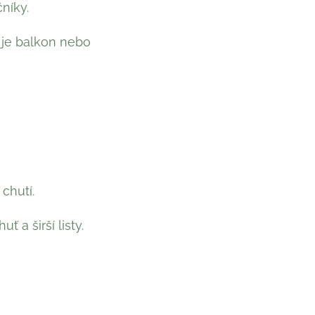
níky.
 je balkon nebo
chutí.
a širší listy.