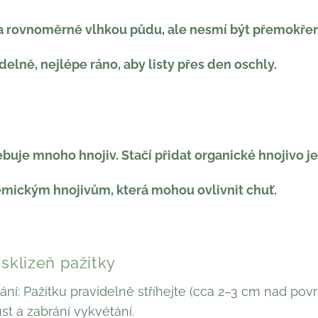
a rovnoměrně vlhkou půdu, ale nesmí být přemokřen
delně, nejlépe ráno, aby listy přes den oschly.
buje mnoho hnojiv. Stačí přidat organické hnojivo j
mickým hnojivům, která mohou ovlivnit chuť.
sklizeň pažitky
hání: Pažitku pravidelně stříhejte (cca 2–3 cm nad po
st a zabrání vykvétání.