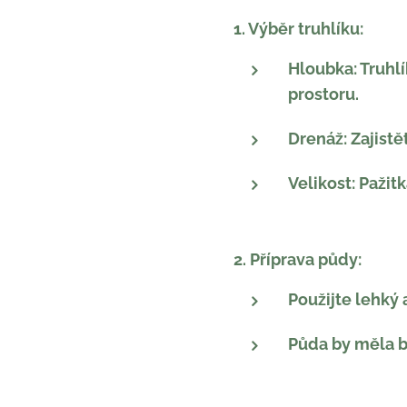
1. Výběr truhlíku:
Hloubka: Truhl
prostoru.
Drenáž: Zajist
Velikost: Pažit
2. Příprava půdy:
Použijte lehký
Půda by měla bý