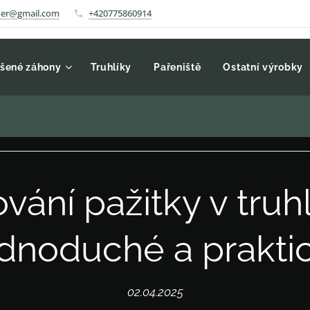
auer@gmail.com
+420775860914
šené záhony
Truhlíky
Pařeniště
Ostatní výrobky
vání pažitky v truhl
dnoduché a prakti
02.04.2025