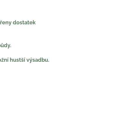
ořeny dostatek
půdy.
ožní hustší výsadbu.