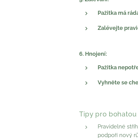
Pažitka má rád
Zalévejte pravi
6. Hnojení:
Pažitka nepotře
Vyhněte se che
Tipy pro bohatou 
Pravidelné stří
podpoří nový rů