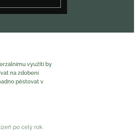
erzálnímu využití by
ívat na zdobení
snadno pěstovat v
izeň po celý rok.