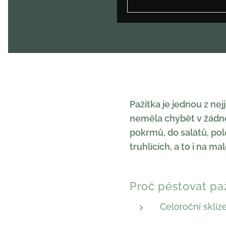
Pažitka je jednou z ne
neměla chybět v žádné
pokrmů, do salátů, pol
truhlících, a to i na 
Proč pěstovat paž
Celoroční skliz