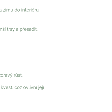
 zimu do interiéru
ší trsy a přesadit.
dravý růst.
vést, což ovlivní její