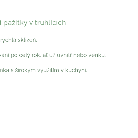
pažitky v truhlících
ychlá sklizeň.
ní po celý rok, ať už uvnitř nebo venku.
inka s širokým využitím v kuchyni.