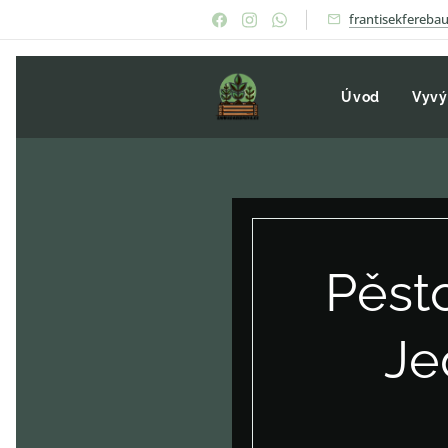
frantisekfereb
Úvod
Vyvý
Pěsto
Je