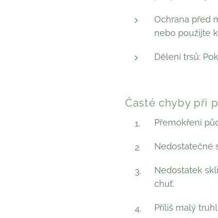
Ochrana před m
nebo použijte kr
Dělení trsů: Pok
Časté chyby při p
Přemokření půd
Nedostatečné sv
Nedostatek skli
chuť.
Příliš malý truh