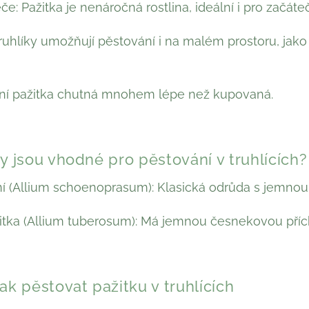
: Pažitka je nenáročná rostlina, ideální i pro začáteč
ruhlíky umožňují pěstování i na malém prostoru, jako
stní pažitka chutná mnohem lépe než kupovaná.
y jsou vhodné pro pěstování v truhlících?
í (Allium schoenoprasum): Klasická odrůda s jemnou 
ka (Allium tuberosum): Má jemnou česnekovou příchuť 
ak pěstovat pažitku v truhlících