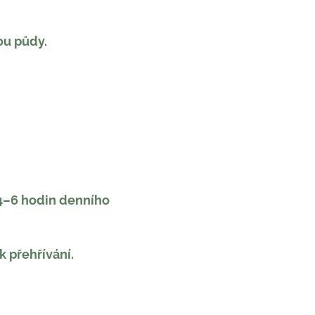
ou půdy.
 4–6 hodin denního
 přehřívání.