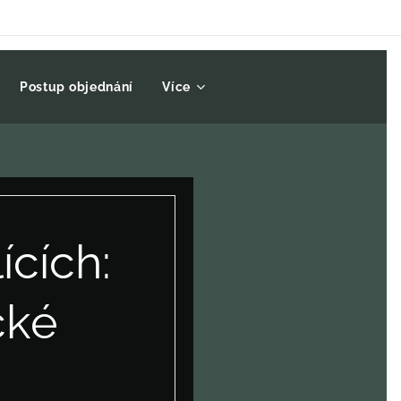
Postup objednání
Více
ících:
cké