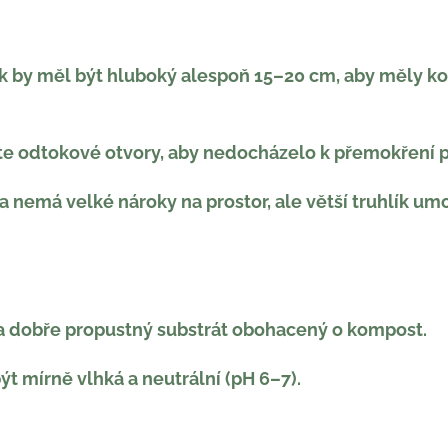
ík by měl být hluboký alespoň 15–20 cm, aby měly k
ěte odtokové otvory, aby nedocházelo k přemokření 
ka nemá velké nároky na prostor, ale větší truhlík um
 a dobře propustný substrát obohacený o kompost.
t mírně vlhká a neutrální (pH 6–7).