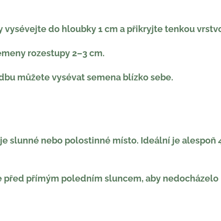
 vysévejte do hloubky 1 cm a přikryjte tenkou vrstv
emeny rozestupy 2–3 cm.
adbu můžete vysévat semena blízko sebe.
uje slunné nebo polostinné místo. Ideální je alespoň
ňte před přímým poledním sluncem, aby nedocházelo k