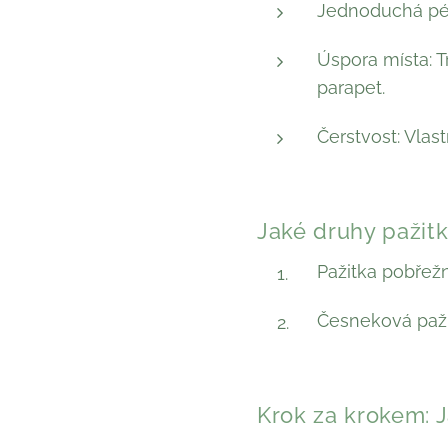
Jednoduchá péče
Úspora místa: T
parapet.
Čerstvost: Vla
Jaké druhy pažitk
Pažitka pobřežn
Česneková pažit
Krok za krokem: J