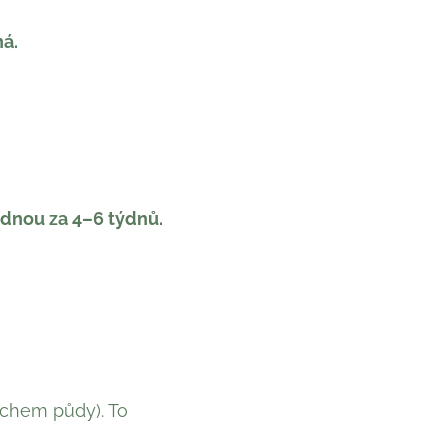
á.
ednou za 4–6 týdnů.
vrchem půdy). To