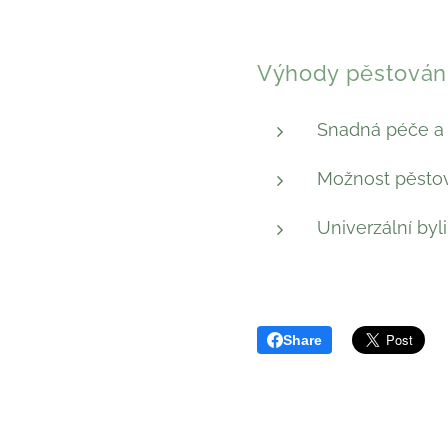
Výhody pěstování 
Snadná péče a r
Možnost pěstová
Univerzální byl
Share