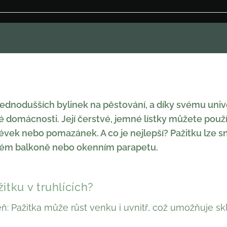
jjednodušších bylinek na pěstování, a díky svému univ
 domácnosti. Její čerstvé, jemné lístky můžete použ
évek nebo pomazánek. A co je nejlepší? Pažitku lze 
malém balkoně nebo okenním parapetu.
itku v truhlících?
eň: Pažitka může růst venku i uvnitř, což umožňuje skl