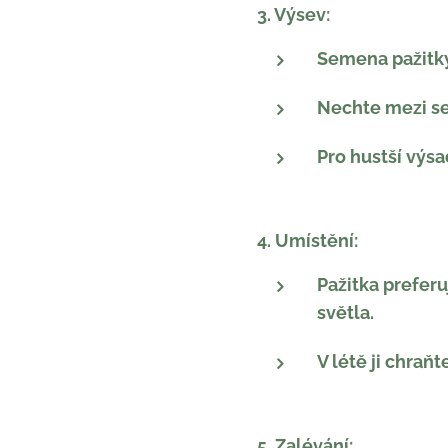
3. Výsev:
Semena pažitky
Nechte mezi s
Pro hustší výs
4. Umístění:
Pažitka prefer
světla.
V létě ji chra
5. Zalévání: