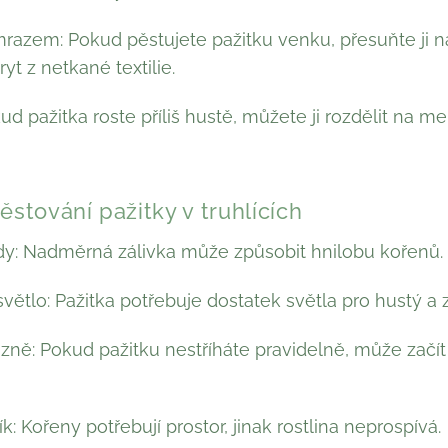
razem: Pokud pěstujete pažitku venku, přesuňte ji na
yt z netkané textilie.
ud pažitka roste příliš hustě, můžete ji rozdělit na men
ěstování pažitky v truhlících
y: Nadměrná zálivka může způsobit hnilobu kořenů.
ětlo: Pažitka potřebuje dostatek světla pro hustý a z
zně: Pokud pažitku nestříháte pravidelně, může začít k
lík: Kořeny potřebují prostor, jinak rostlina neprospívá.