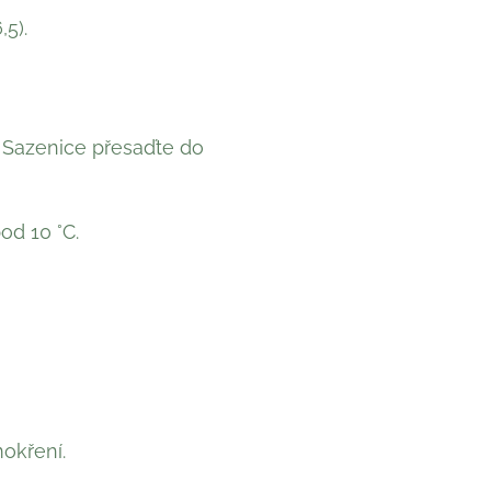
5).
 Sazenice přesaďte do
od 10 °C.
okření.