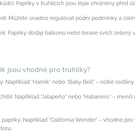
ůdci: Papriky v truhlících jsou lépe chráněny před sl
ředí: Můžete snadno regulovat půdní podmínky a zalév
ek: Papriky dodají balkonu nebo terase svěží zelený
k jsou vhodné pro truhlíky?
y: Například "Hamík" nebo "Baby Bell" – nízké rostli
(chilli): Například "Jalapeño" nebo "Habanero" – menší
 papriky: Například "California Wonder" – vhodné pro v
toru.