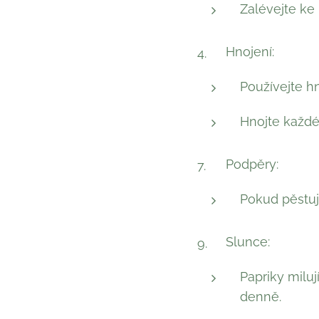
Zalévejte ke k
Hnojení:
Používejte h
Hnojte každé
Podpěry:
Pokud pěstuje
Slunce:
Papriky miluj
denně.