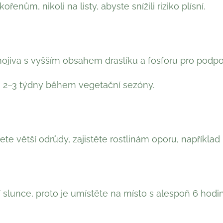
ořenům, nikoli na listy, abyste snížili riziko plísní.
nojiva s vyšším obsahem draslíku a fosforu pro podpo
 2–3 týdny během vegetační sezóny.
te větší odrůdy, zajistěte rostlinám oporu, například
í slunce, proto je umístěte na místo s alespoň 6 hod