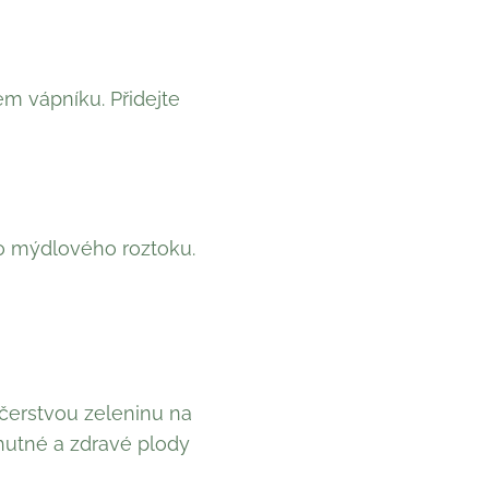
m vápníku. Přidejte
o mýdlového roztoku.
t čerstvou zeleninu na
hutné a zdravé plody