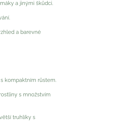
imáky a jinými škůdci.
ání.
 vzhled a barevné
ny s kompaktním růstem.
 rostliny s množstvím
ětší truhlíky s