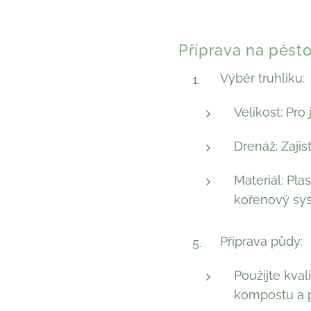
Příprava na pěsto
Výběr truhlíku:
Velikost: Pro
Drenáž: Zajis
Materiál: Pla
kořenový sy
Příprava půdy:
Použijte kval
kompostu a p