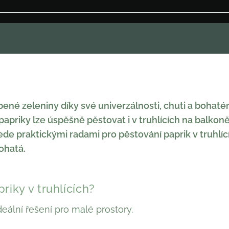
íbené zeleniny díky své univerzálnosti, chuti a boha
papriky lze úspěšně pěstovat i v truhlících na balkon
de praktickými radami pro pěstování paprik v truhlícíc
ohatá.
riky v truhlících?
deální řešení pro malé prostory.