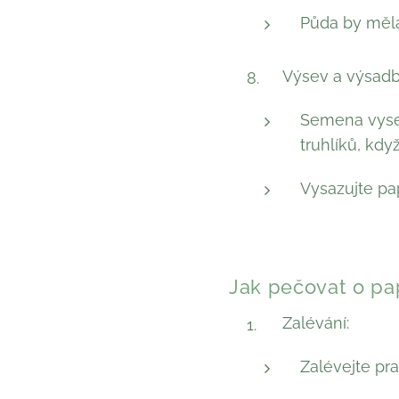
Půda by měla
Výsev a výsadb
Semena vysej
truhlíků, kdy
Vysazujte pap
Jak pečovat o pap
Zalévání:
Zalévejte pr