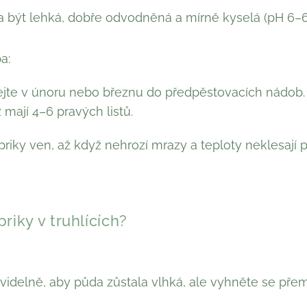
 být lehká, dobře odvodněná a mírně kyselá (pH 6–6,
a:
te v únoru nebo březnu do předpěstovacích nádob.
ž mají 4–6 pravých listů.
riky ven, až když nehrozí mrazy a teploty neklesají p
riky v truhlících?
avidelně, aby půda zůstala vlhká, ale vyhněte se přem