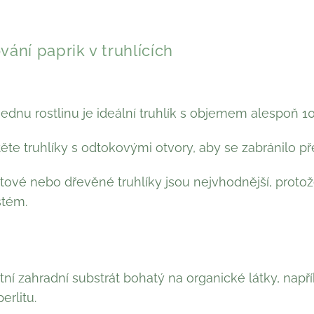
vání paprik v truhlících
 jednu rostlinu je ideální truhlík s objemem alespoň 10–
těte truhlíky s odtokovými otvory, aby se zabránilo p
stové nebo dřevěné truhlíky jsou nejvhodnější, protož
stém.
itní zahradní substrát bohatý na organické látky, nap
erlitu.