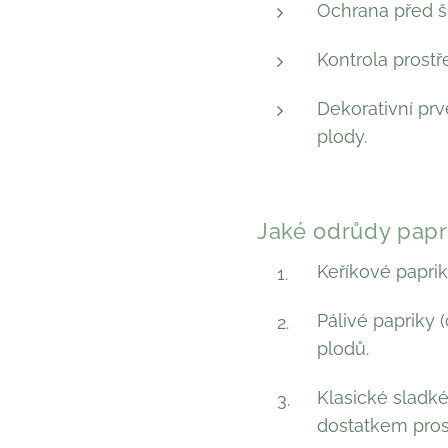
Ochrana před šk
Kontrola prost
Dekorativní prv
plody.
Jaké odrůdy papri
Keříkové paprik
Pálivé papriky 
plodů.
Klasické sladké
dostatkem pros