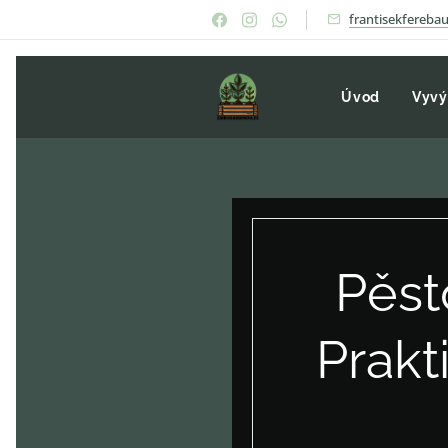
frantisekfereb
Úvod
Vyvý
Pěsto
Prakt