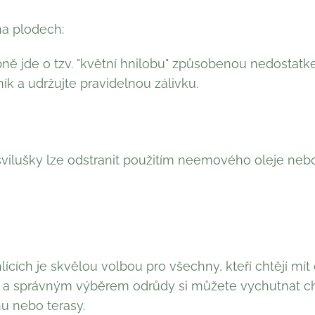
a plodech:
ě jde o tzv. "květní hnilobu" způsobenou nedostatke
ík a udržujte pravidelnou zálivku.
vilušky lze odstranit použitím neemového oleje neb
hlících je skvělou volbou pro všechny, kteří chtějí mí
e a správným výběrem odrůdy si můžete vychutnat c
u nebo terasy.