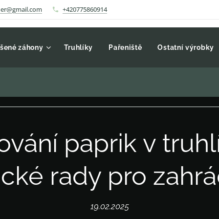
auer@gmail.com
+420775860914
šené záhony
Truhlíky
Pařeniště
Ostatní výrobky
vání paprik v truhl
ické rady pro zahr
19.02.2025