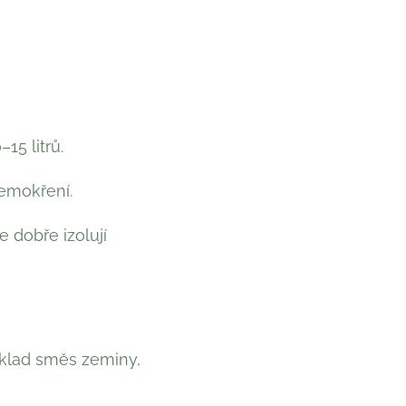
15 litrů.
řemokření.
e dobře izolují
říklad směs zeminy,