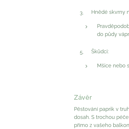
Hnědé skvrny n
Pravděpodobn
do půdy vápn
Škůdci:
Mšice nebo s
Závěr
Pěstování paprik v tru
dosah. S trochou péč
přímo z vašeho balkon