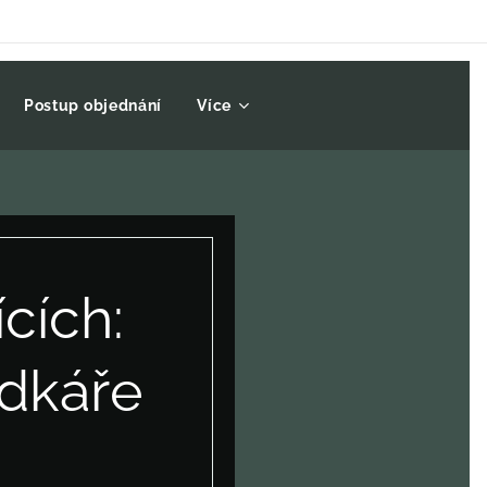
Postup objednání
Více
ících:
ádkáře