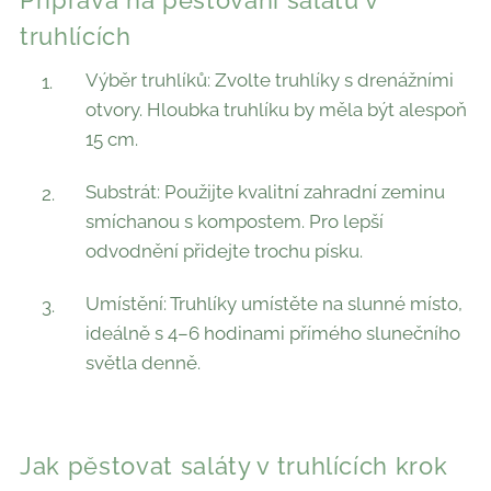
Příprava na pěstování salátů v
truhlících
Výběr truhlíků: Zvolte truhlíky s drenážními
otvory. Hloubka truhlíku by měla být alespoň
15 cm.
Substrát: Použijte kvalitní zahradní zeminu
smíchanou s kompostem. Pro lepší
odvodnění přidejte trochu písku.
Umístění: Truhlíky umístěte na slunné místo,
ideálně s 4–6 hodinami přímého slunečního
světla denně.
Jak pěstovat saláty v truhlících krok