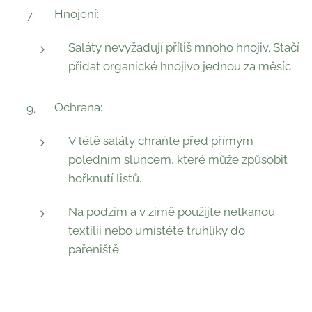
Hnojení:
Saláty nevyžadují příliš mnoho hnojiv. Stačí
přidat organické hnojivo jednou za měsíc.
Ochrana:
V létě saláty chraňte před přímým
poledním sluncem, které může způsobit
hořknutí listů.
Na podzim a v zimě použijte netkanou
textilii nebo umístěte truhlíky do
pařeniště.