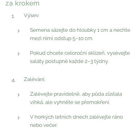
za krokem
Výsev:
Semena sázejte do hloubky 1 cm a nechte
mezi nimi odstup 5–10 cm.
Pokud chcete celoroční sklizeň, vysévejte
saláty postupně každé 2–3 týdny.
Zalévání:
Zalévejte pravidelně, aby půda zůstala
vlhká, ale vyhněte se přemokření.
V horkých letních dnech zalévejte ráno
nebo večer.