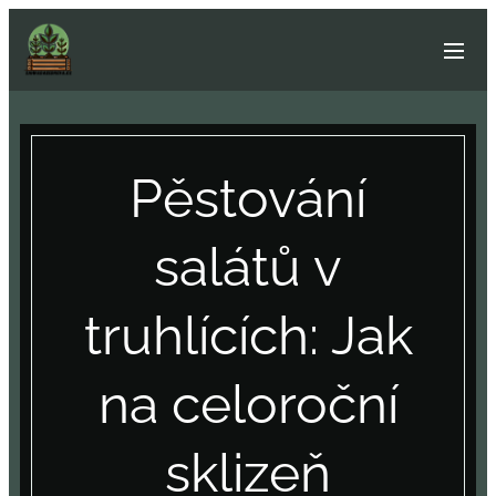
Pěstování
salátů v
truhlících: Jak
na celoroční
sklizeň