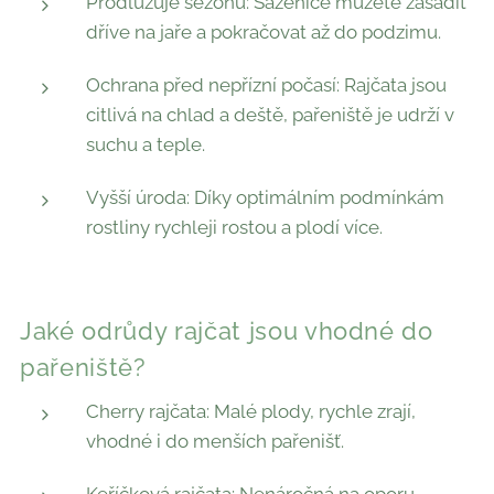
Prodlužuje sezónu: Sazenice můžete zasadit
dříve na jaře a pokračovat až do podzimu.
Ochrana před nepřízní počasí: Rajčata jsou
citlivá na chlad a deště, pařeniště je udrží v
suchu a teple.
Vyšší úroda: Díky optimálním podmínkám
rostliny rychleji rostou a plodí více.
Jaké odrůdy rajčat jsou vhodné do
pařeniště?
Cherry rajčata: Malé plody, rychle zrají,
vhodné i do menších pařenišť.