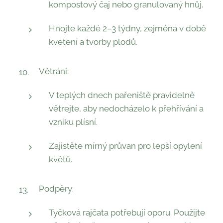
kompostový čaj nebo granulovaný hnůj.
Hnojte každé 2–3 týdny, zejména v době
kvetení a tvorby plodů.
Větrání:
V teplých dnech pařeniště pravidelně
větrejte, aby nedocházelo k přehřívání a
vzniku plísní.
Zajistěte mírný průvan pro lepší opylení
květů.
Podpěry:
Tyčková rajčata potřebují oporu. Použijte