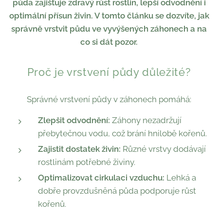
půda zajišťuje zdravý růst rostlin, lepší odvodnění i
optimální přísun živin. V tomto článku se dozvíte, jak
správně vrstvit půdu ve vyvýšených záhonech a na
co si dát pozor.
Proč je vrstvení půdy důležité?
Správné vrstvení půdy v záhonech pomáhá:
Zlepšit odvodnění:
Záhony nezadržují
přebytečnou vodu, což brání hnilobě kořenů.
Zajistit dostatek živin:
Různé vrstvy dodávají
rostlinám potřebné živiny.
Optimalizovat cirkulaci vzduchu:
Lehká a
dobře provzdušněná půda podporuje růst
kořenů.