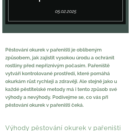
05.02.2025
Pěstování okurek v pařeništi je oblíbeným
způsobem, jak zajistit vysokou úrodu a ochránit
rostliny před nepříznivým počasím. Pařeniště
vytváří kontrolované prostředí, které pomáhá
okurkám růst rychleji a zdravěji. Ale stejně jako u
každé pěstitelské metody má i tento způsob své
výhody a nevýhody. Podívejme se, co vás při
pěstování okurek v pařeništi čeká.
Výhody pěstování okurek v pařeništi