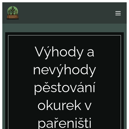
Výhody a
nevýhody
pěstování
okurek v
pařeništi